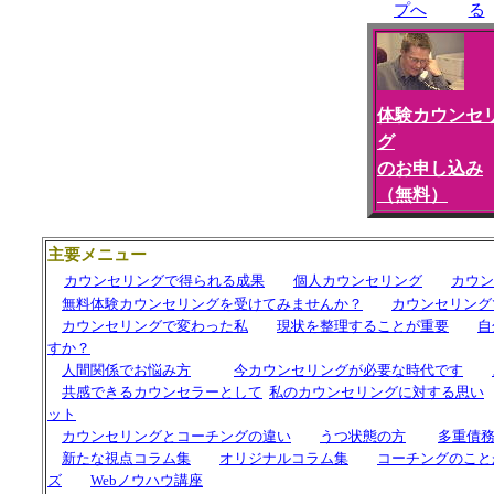
プへ
る
体験カウンセ
グ
のお申し込み
（無料）
主要メニュー
カウンセリングで得られる成果
個人カウンセリング
カウン
無料体験カウンセリングを受けてみませんか？
カウンセリング
カウンセリングで変わった私
現状を整理することが重要
自
すか？
人間関係でお悩み方
今カウンセリングが必要な時代です
共感できるカウンセラーとして
私の
カウンセリングに対する思い
ット
カウンセリングと
コーチング
の違い
うつ状態の方
多重債
新たな視点コラム集
オリジナルコラム集
コーチングのこと
ズ
Webノウハウ講座