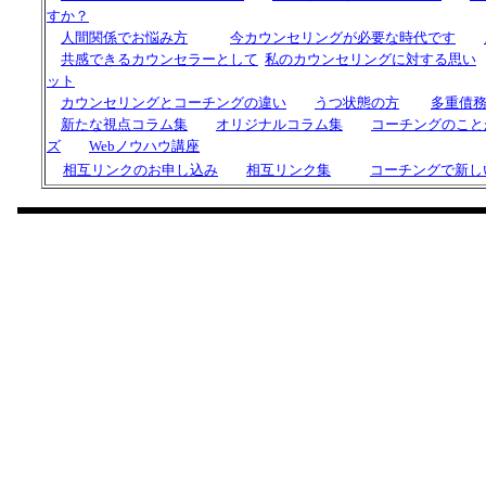
すか？
人間関係でお悩み方
今カウンセリングが必要な時代です
共感できるカウンセラーとして
私の
カウンセリングに対する思い
ット
カウンセリングと
コーチング
の違い
うつ状態の方
多重債
新たな視点コラム集
オリジナルコラム集
コーチングのこと
ズ
Webノウハウ講座
相互リンクのお申し込み
相互リンク集
コーチングで新し