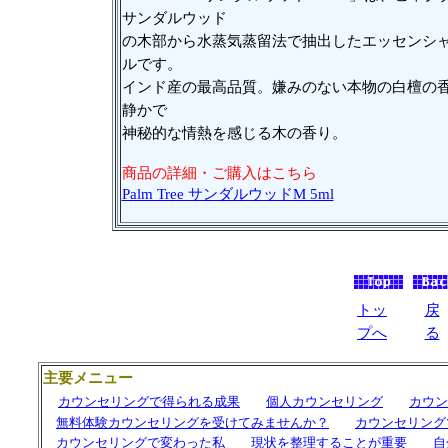
サンダルウッド
の木部から水蒸気蒸留法で抽出したエッセンシ
ルです。
インド産の最高品質。嫌みのない本物の白檀の
静かで
神秘的な情熱を感じる木の香り。
商品の詳細・ご購入はこちら
Palm Tree サンダルウッドM 5ml
トッ
戻
プへ
る
主要メニュー
カウンセリングで得られる成果
個人カウンセリング
カウン
無料体験カウンセリングを受けてみませんか？
カウンセリング
カウンセリングで変わった私
現状を整理することが重要
自